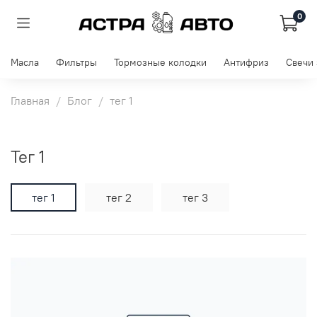
0
Масла
Фильтры
Тормозные колодки
Антифриз
Свечи
Главная
Блог
тег 1
тег 1
тег 1
тег 2
тег 3