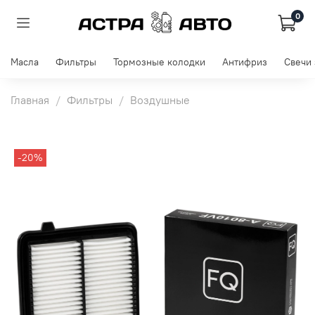
0
Масла
Фильтры
Тормозные колодки
Антифриз
Свечи
Главная
Фильтры
Воздушные
-20%